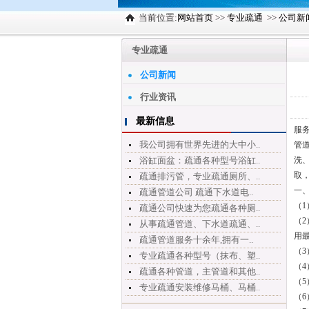
当前位置:
网站首页
>>
专业疏通
>>
公司新
专业疏通
公司新闻
行业资讯
最新信息
服务
我公司拥有世界先进的大中小..
管
浴缸面盆：疏通各种型号浴缸..
洗
取
疏通排污管，专业疏通厕所、..
一
疏通管道公司 疏通下水道电..
（
疏通公司快速为您疏通各种厕..
（
从事疏通管道、下水道疏通、..
用
疏通管道服务十余年,拥有一..
（
专业疏通各种型号（抹布、塑..
（
疏通各种管道，主管道和其他..
（
专业疏通安装维修马桶、马桶..
（