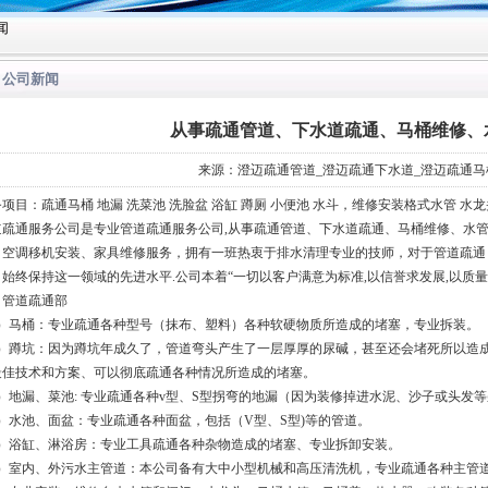
闻
公司新闻
从事疏通管道、下水道疏通、马桶维修、
来源：澄迈疏通管道_澄迈疏通下水道_澄迈疏通马
项目：疏通马桶 地漏 洗菜池 洗脸盆 浴缸 蹲厕 小便池 水斗，维修安装格式水管 水龙
道疏通服务公司是专业管道疏通服务公司,从事疏通管道、下水道疏通、马桶维修、水
、空调移机安装、家具维修服务，拥有一班热衷于排水清理专业的技师，对于管道疏通
，始终保持这一领域的先进水平.公司本着“一切以客户满意为标准,以信誉求发展,以质
、管道疏通部
1）马桶：专业疏通各种型号（抹布、塑料）各种软硬物质所造成的堵塞，专业拆装。
2）蹲坑：因为蹲坑年成久了，管道弯头产生了一层厚厚的尿碱，甚至还会堵死所以造成
最佳技术和方案、可以彻底疏通各种情况所造成的堵塞。
3）地漏、菜池: 专业疏通各种v型、S型拐弯的地漏（因为装修掉进水泥、沙子或头发
4）水池、面盆：专业疏通各种面盆，包括（V型、S型)等的管道。
5）浴缸、淋浴房：专业工具疏通各种杂物造成的堵塞、专业拆卸安装。
6）室内、外污水主管道：本公司备有大中小型机械和高压清洗机，专业疏通各种主管