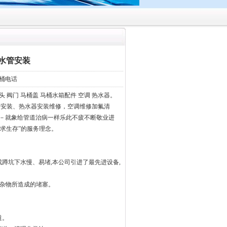
水管安装
桶电话
头 阀门 马桶盖 马桶水箱配件 空调 热水器。
管安装、热水器安装维修，空调维修加氟清
－就象给管道治病一样乐此不疲不断敬业进
量求生存”的服务理念。
蹲坑下水慢、易堵,本公司引进了最先进设备,
等杂物所造成的堵塞。
道。