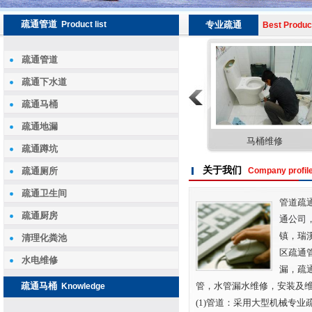
疏通管道
Product list
专业疏通
Best Produc
疏通管道
疏通下水道
疏通马桶
疏通地漏
疏通地漏
清理化粪池
马桶维修
疏通蹲坑
关于我们
疏通厕所
Company profil
疏通卫生间
管道疏
疏通厨房
通公司
镇，瑞
清理化粪池
区疏通
水电维修
漏，疏
疏通马桶
管，水管漏水维修，安装及
Knowledge
(1)管道：采用大型机械专