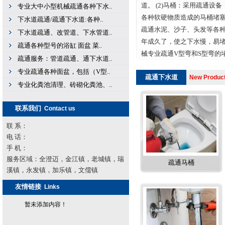
道。 (2)马桶：采用疏通
专业大中小型机械疏通各种下水..
各种软硬物质造成的马桶堵塞
下水道疏通/疏通下水道:各种..
疏通水泥、沙子、头发等各种
下水道疏通、改管道、下水管道..
年成久了，使之下水慢，易
疏通各种型号的浴缸 面盆 菜..
械专业疏通V型弯和S型弯的堵塞..
疏通服务：管道疏通、通下水道..
专业疏通各种面盆，包括（V型..
疏通下水道
New Produc
专业化粪池清理、砖砌化粪池、..
联系我们
Contact us
联 系：
电 话：
手 机：
服务区域：全澄迈，金江镇，老城镇，瑞
疏通马桶
溪镇，永发镇，加乐镇，文儒镇
友情链接
Links
暂未添加内容！