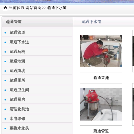
当前位置:
网站首页
>>
疏通下水道
疏通管道
疏通下水道
疏通管道
疏通下水道
疏通马桶
疏通地漏
疏通蹲坑
疏通菜池
疏通厕所
疏通卫生间
疏通厨房
清理化粪池
水电维修
更换水龙头
疏通管道