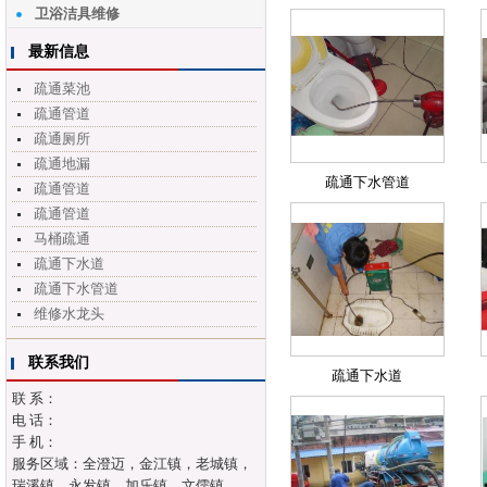
卫浴洁具维修
最新信息
疏通菜池
疏通管道
疏通厕所
疏通地漏
疏通下水管道
疏通管道
疏通管道
马桶疏通
疏通下水道
疏通下水管道
维修水龙头
联系我们
疏通下水道
联 系：
电 话：
手 机：
服务区域：全澄迈，金江镇，老城镇，
瑞溪镇，永发镇，加乐镇，文儒镇