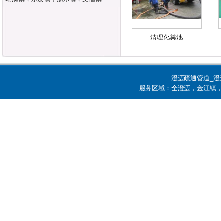
清理化粪池
澄迈疏通管道_澄
服务区域：全澄迈，金江镇