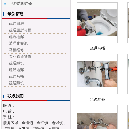
卫浴洁具维修
最新信息
疏通厨房
疏通厕所马桶
疏通地漏
清理化粪池
疏通马桶
马桶维修
专业疏通管道
疏通蹲坑
疏通地漏
疏通马桶
疏通蹲坑
联系我们
水管维修
联 系：
电 话：
手 机：
服务区域：全澄迈，金江镇，老城镇，
瑞溪镇，永发镇，加乐镇，文儒镇