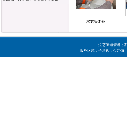
水龙头维修
澄迈疏通管道_澄
服务区域：全澄迈，金江镇