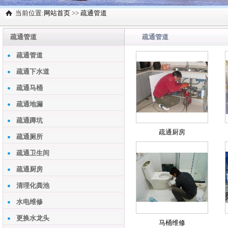
当前位置:
网站首页
>>
疏通管道
疏通管道
疏通管道
疏通管道
疏通下水道
疏通马桶
疏通地漏
疏通蹲坑
疏通厨房
疏通厕所
疏通卫生间
疏通厨房
清理化粪池
水电维修
更换水龙头
马桶维修