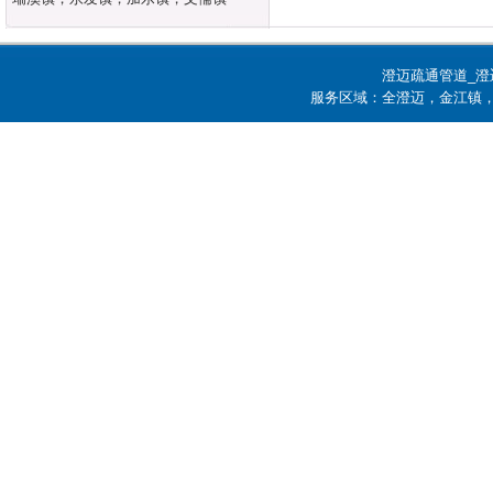
澄迈疏通管道_澄
服务区域：全澄迈，金江镇