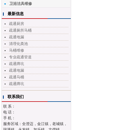
卫浴洁具维修
最新信息
疏通厨房
疏通厕所马桶
疏通地漏
清理化粪池
马桶维修
专业疏通管道
疏通蹲坑
疏通地漏
疏通马桶
疏通蹲坑
联系我们
联 系：
电 话：
手 机：
服务区域：全澄迈，金江镇，老城镇，
瑞溪镇，永发镇，加乐镇，文儒镇