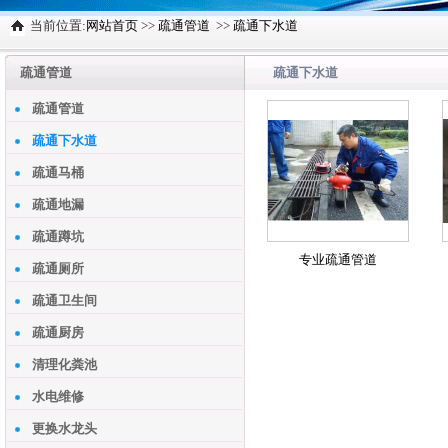
当前位置:
网站首页
>>
疏通管道
>>
疏通下水道
疏通管道
疏通下水道
疏通管道
疏通下水道
疏通马桶
疏通地漏
疏通蹲坑
专业疏通管道
疏通厕所
疏通卫生间
疏通厨房
清理化粪池
水电维修
更换水龙头