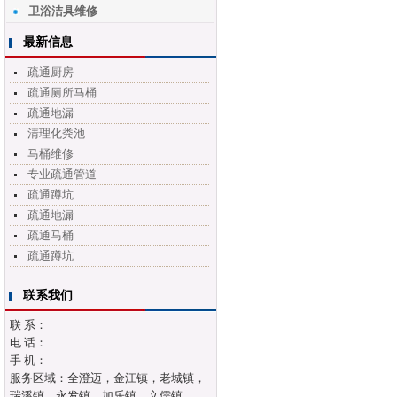
卫浴洁具维修
最新信息
疏通厨房
疏通厕所马桶
疏通地漏
清理化粪池
马桶维修
专业疏通管道
疏通蹲坑
疏通地漏
疏通马桶
疏通蹲坑
联系我们
联 系：
电 话：
手 机：
服务区域：全澄迈，金江镇，老城镇，
瑞溪镇，永发镇，加乐镇，文儒镇