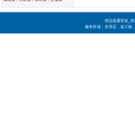
澄迈疏通管道_澄
服务区域：全澄迈，金江镇