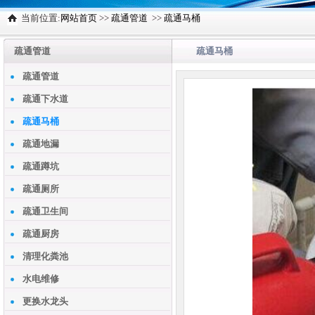
当前位置:
网站首页
>>
疏通管道
>>
疏通马桶
疏通管道
疏通马桶
疏通管道
疏通下水道
疏通马桶
疏通地漏
疏通蹲坑
疏通厕所
疏通卫生间
疏通厨房
清理化粪池
水电维修
更换水龙头