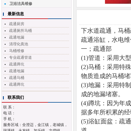
卫浴洁具维修
最新信息
疏通厨房
下水道疏通，马桶
疏通厕所马桶
疏通地漏
疏通浴缸，水电维
清理化粪池
一；疏通部
马桶维修
(1)管道：采用
专业疏通管道
疏通蹲坑
(2)马桶：采用
疏通地漏
物质造成的马桶堵
疏通马桶
(3)地漏：采用
疏通蹲坑
成的地漏堵塞。
联系我们
(4)蹲坑：因为
联 系：
据多年所积累的经
电 话：
手 机：
(5)浴缸面盆：
服务区域：全澄迈，金江镇，老城镇，
道。
瑞溪镇，永发镇，加乐镇，文儒镇